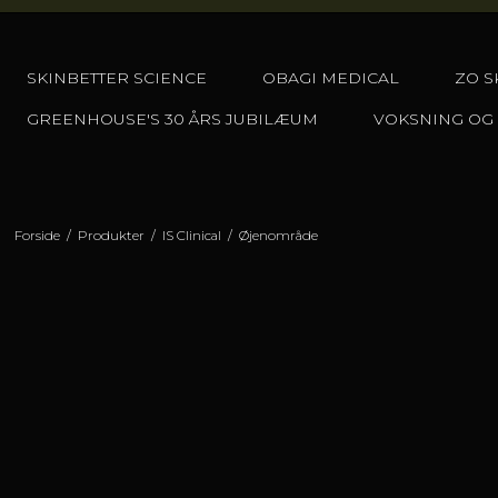
SKINBETTER SCIENCE
OBAGI MEDICAL
ZO S
GREENHOUSE'S 30 ÅRS JUBILÆUM
VOKSNING OG
Forside
/
Produkter
/
IS Clinical
/
Øjenområde