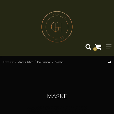
0
Forside
/
Produkter
/
IS Clinical
/
Maske
MASKE